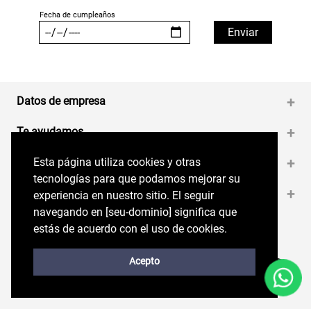
Datos de empresa
+
Te ayudamos
+
Esta página utiliza cookies y otras
Esta página utiliza cookies y otras
Medios de pago
+
tecnologías para que podamos mejorar su
tecnologías para que podamos mejorar su
Contáctanos
+
experiencia en nuestro sitio. El seguir
experiencia en nuestro sitio. El seguir
navegando en perryellis.cl significa que estás
navegando en [seu-dominio] significa que
de acuerdo con el uso de cookies.
estás de acuerdo con el uso de cookies.
Síguenos en nuestras RRSS
Trabaja con Nosotros
Acepto
Acepto