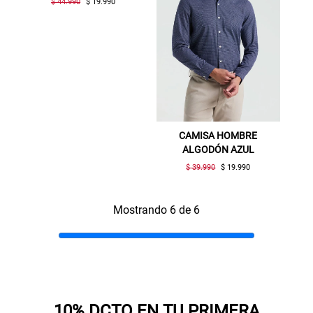
$ 44.990
$ 19.990
Gracias por inscribirte!
Aquí esta tu cupón, usalo en tu siguiente
compra. Valido por 72 hrs.
SUSPE01
CAMISA HOMBRE
ALGODÓN AZUL
$ 39.990
$ 19.990
Mostrando 6 de 6
10% DCTO EN TU PRIMERA