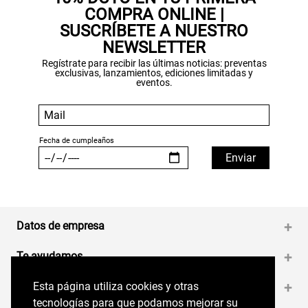
COMPRA ONLINE |
SUSCRÍBETE A NUESTRO
NEWSLETTER
Regístrate para recibir las últimas noticias: preventas
exclusivas, lanzamientos, ediciones limitadas y
eventos.
Datos de empresa
+
Te ayudamos
+
Esta página utiliza cookies y otras
Esta página utiliza cookies y otras
Medios de pago
+
tecnologías para que podamos mejorar su
tecnologías para que podamos mejorar su