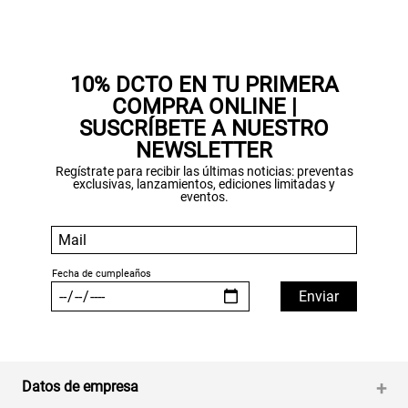
Gracias por inscribirte!
10% DCTO EN TU PRIMERA
COMPRA ONLINE |
Aquí esta tu cupón, usalo en tu siguiente
SUSCRÍBETE A NUESTRO
compra. Valido por 72 hrs.
NEWSLETTER
Regístrate para recibir las últimas noticias: preventas
SUSPE01
exclusivas, lanzamientos, ediciones limitadas y
eventos.
Datos de empresa
+