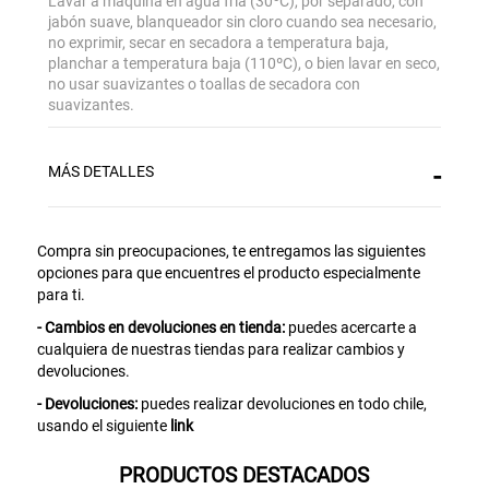
Lavar a máquina en agua fría (30ºC), por separado, con
jabón suave, blanqueador sin cloro cuando sea necesario,
no exprimir, secar en secadora a temperatura baja,
Gracias por inscribirte!
planchar a temperatura baja (110ºC), o bien lavar en seco,
no usar suavizantes o toallas de secadora con
suavizantes.
Aquí esta tu cupón, usalo en tu siguiente
compra. Valido por 72 hrs.
MÁS DETALLES
SUSPE01
Compra sin preocupaciones, te entregamos las siguientes
opciones para que encuentres el producto especialmente
para ti.
- Cambios en devoluciones en tienda:
puedes acercarte a
cualquiera de nuestras tiendas para realizar cambios y
devoluciones.
- Devoluciones:
puedes realizar devoluciones en todo chile,
usando el siguiente
link
PRODUCTOS DESTACADOS