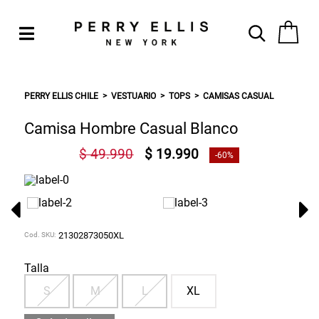
PERRY ELLIS CHILE
VESTUARIO
TOPS
CAMISAS CASUAL
Camisa Hombre Casual Blanco
$ 49.990
$ 19.990
-60%
Cod. SKU:
21302873050XL
Talla
S
M
L
XL