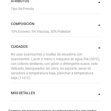
ATRIBUTOS
Tipo de Prenda
COMPOSICIÓN
70% Ecovero Tm Viscosa, 30% Poliester
CUIDADOS
No usar suavizantes o toallas de secadora con
suavizantes. Lavar a mano o máquina en agua fría (30°C),
con colores similares, con jabón o detergente suave, ciclo
delicado, blanqueador sin cloro, no exprimir, secar en
secadora a temperatura baja, planchar a temperatura
baja (110°C).
MÁS DETALLES
Gracias por inscribirte!
Aquí esta tu cupón, usalo en tu siguiente
Compra sin preocupaciones, te entregamos las siguientes