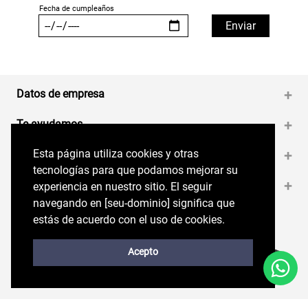
Datos de empresa
+
Te ayudamos
+
Esta página utiliza cookies y otras
Esta página utiliza cookies y otras
Medios de pago
+
tecnologías para que podamos mejorar su
tecnologías para que podamos mejorar su
Contáctanos
+
experiencia en nuestro sitio. El seguir
experiencia en nuestro sitio. El seguir
navegando en perryellis.cl significa que estás
navegando en [seu-dominio] significa que
de acuerdo con el uso de cookies.
estás de acuerdo con el uso de cookies.
Síguenos en nuestras RRSS
Trabaja con Nosotros
Acepto
Acepto