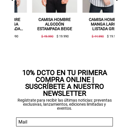
MBRE
CAMISA HOMBRE
CAMISA HOMBRE
AB
RGA
ALGODÓN
MANGA LARGA
J
TADA
ESTAMPADA BEIGE
LISTADA GRIS
OSCURO
9.990
$ 49.990
$ 19.990
$ 44.990
$ 19.990
10% DCTO EN TU PRIMERA
COMPRA ONLINE |
SUSCRÍBETE A NUESTRO
NEWSLETTER
Regístrate para recibir las últimas noticias: preventas
exclusivas, lanzamientos, ediciones limitadas y
eventos.