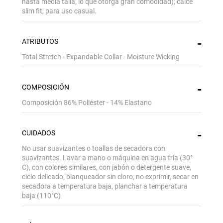
hasta media talla, lo que otorga gran comodidad), calce
slim fit, para uso casual.
ATRIBUTOS
Total Stretch - Expandable Collar - Moisture Wicking
COMPOSICIÓN
Composición 86% Poliéster - 14% Elastano
CUIDADOS
No usar suavizantes o toallas de secadora con
suavizantes. Lavar a mano o máquina en agua fría (30°
C), con colores similares, con jabón o detergente suave,
ciclo delicado, blanqueador sin cloro, no exprimir, secar en
secadora a temperatura baja, planchar a temperatura
baja (110°C)
Gracias por inscribirte!