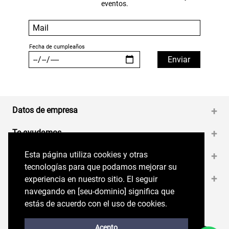
eventos.
Datos de empresa
+
Te ayudamos
+
Esta página utiliza cookies y otras
Esta página utiliza cookies y otras
Medios de pago
+
tecnologías para que podamos mejorar su
tecnologías para que podamos mejorar su
Contáctanos
+
experiencia en nuestro sitio. El seguir
experiencia en nuestro sitio. El seguir
navegando en perryellis.cl significa que estás
navegando en [seu-dominio] significa que
de acuerdo con el uso de cookies.
estás de acuerdo con el uso de cookies.
Síguenos en nuestras RRSS
Trabaja con Nosotros
Acepto
Acepto