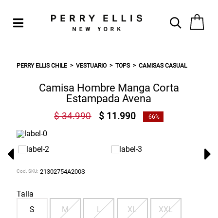
PERRY ELLIS CHILE
VESTUARIO
TOPS
CAMISAS CASUAL
Camisa Hombre Manga Corta
Estampada Avena
$ 34.990
$ 11.990
-66%
Cod. SKU:
21302754A200S
Talla
S
M
L
XL
XXL