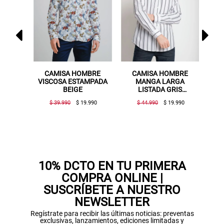
MISA HOMBRE
CAMISA HOMBRE
CAMISA HOMBRE
OSA ESTAMPADA
MANGA LARGA
ALGODÓN
BEIGE
LISTADA GRIS
ESTAMPADA BEIGE
OSCURO
39.990
$ 19.990
$ 44.990
$ 19.990
$ 49.990
$ 19.990
10% DCTO EN TU PRIMERA
COMPRA ONLINE |
SUSCRÍBETE A NUESTRO
NEWSLETTER
Regístrate para recibir las últimas noticias: preventas
exclusivas, lanzamientos, ediciones limitadas y