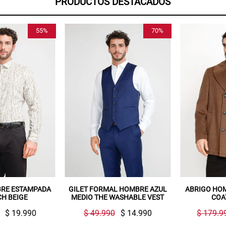
PRODUCTOS DESTACADOS
70%
44%
MAL HOMBRE AZUL
ABRIGO HOMBRE THE JACKIE
CAMIS
E WASHABLE VEST
COAT MOCCA
ST
990
$ 14.990
$ 179.990
$ 99.990