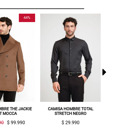
60%
A HOMBRE TOTAL
CAMISA HOMBRE ALGODÓN
CAMIS
RETCH NEGRO
ESTAMPADA BEIGE
ES
$ 29.990
$ 49.990
$ 19.990
$ 3