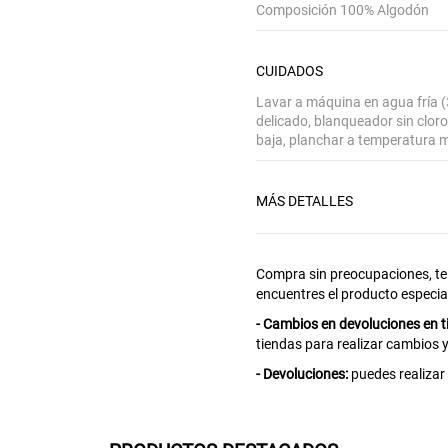
Composición 100% Algodón
CUIDADOS
Lavar a máquina en agua fría (3
delicado, blanqueador sin clor
baja, planchar a temperatura m
MÁS DETALLES
Gracias por inscribirte!
Compra sin preocupaciones, te
Aquí esta tu cupón, usalo en tu siguiente
compra. Valido por 72 hrs.
encuentres el producto especia
- Cambios en devoluciones en t
SUSPE01
tiendas para realizar cambios 
- Devoluciones:
puedes realizar 