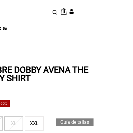
0
D
RE DOBBY AVENA THE
Y SHIRT
-50%
Guía de tallas
XL
XXL