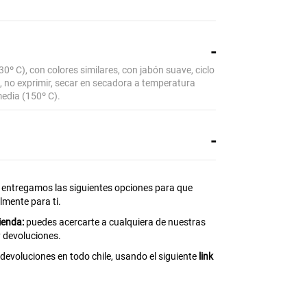
0º C), con colores similares, con jabón suave, ciclo
o, no exprimir, secar en secadora a temperatura
edia (150º C).
 entregamos las siguientes opciones para que
lmente para ti.
ienda:
puedes acercarte a cualquiera de nuestras
y devoluciones.
devoluciones en todo chile, usando el siguiente
link