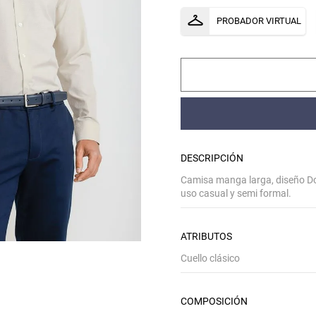
PROBADOR VIRTUAL
DESCRIPCIÓN
Camisa manga larga, diseño Dob
uso casual y semi formal.
ATRIBUTOS
Cuello clásico
COMPOSICIÓN