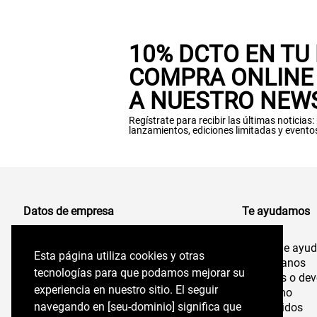
10% DCTO EN TU
COMPRA ONLINE 
A NUESTRO NEW
Regístrate para recibir las últimas noticias
lanzamientos, ediciones limitadas y evento
Datos de empresa
Te ayudamos
Centro de ayu
Comercializadora de Vestuario S.A
Esta página utiliza cookies y otras
Esta página utiliza cookies y otras
96.554.710-K
Contáctanos
tecnologías para que podamos mejorar su
tecnologías para que podamos mejorar su
Cambios o dev
experiencia en nuestro sitio. El seguir
experiencia en nuestro sitio. El seguir
Felix de Amesti 218,
Despacho
Las Condes, Santiago,
navegando en perryellis.cl significa que estás
navegando en [seu-dominio] significa que
Mis pedidos