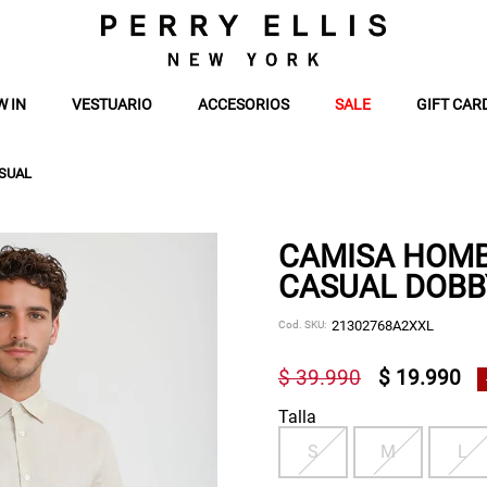
W IN
VESTUARIO
ACCESORIOS
SALE
GIFT CAR
SUAL
CAMISA HOMB
CASUAL DOBB
Cod. SKU:
21302768A2XXL
$ 39.990
$ 19.990
Talla
S
M
L