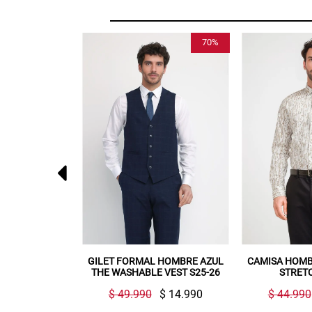
70%
55%
AL HOMBRE AZUL
CAMISA HOMBRE ESTAMPADA
GILET FOR
LE VEST S25-26
STRETCH BEIGE
MEDIO TH
90
$ 14.990
$ 44.990
$ 19.990
$ 49.