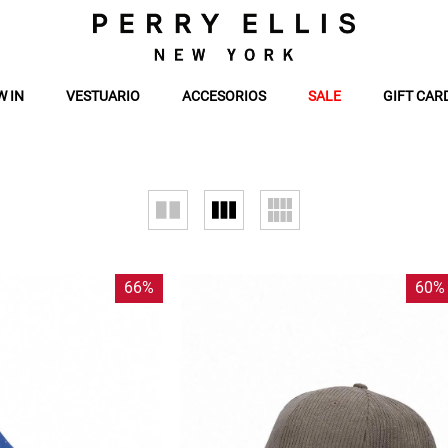
W IN
VESTUARIO
ACCESORIOS
SALE
GIFT CAR
66%
60%