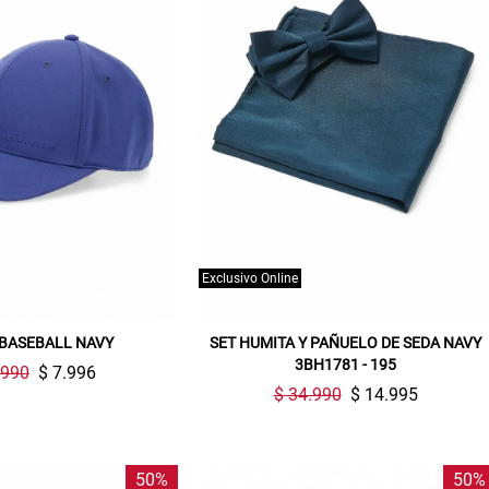
Exclusivo Online
BASEBALL NAVY
SET HUMITA Y PAÑUELO DE SEDA NAVY
3BH1781 - 195
.990
$ 7.996
$ 34.990
$ 14.995
50%
50%