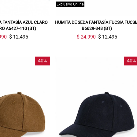
Exclusivo Online
A FANTASÍA AZUL CLARO
HUMITA DE SEDA FANTASÍA FUCSIA FUCSI
RO A6427-110 (BT)
B6629-348 (BT)
990
$ 12.495
$ 24.990
$ 12.495
40%
40%