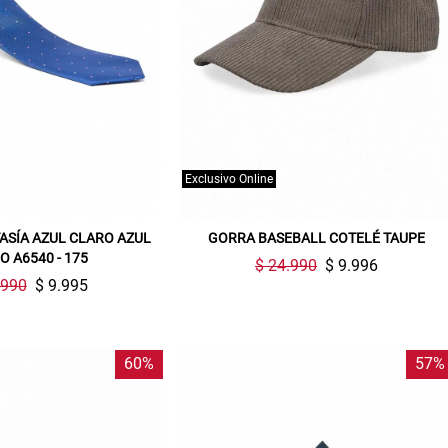
Exclusivo Online
ASÍA AZUL CLARO AZUL
GORRA BASEBALL COTELÉ TAUPE
O A6540 - 175
$ 24.990
$ 9.996
.990
$ 9.995
60%
57%