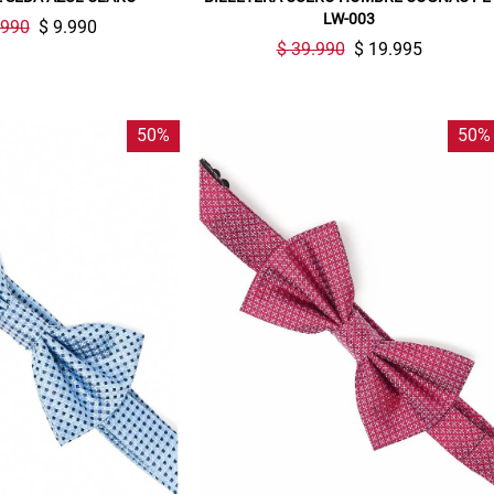
compra. Valido por 72 hrs.
LW-003
.990
$ 9.990
$ 39.990
$ 19.995
SUSPE01
50%
50%