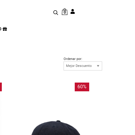
0
D
Ordenar por:
60%