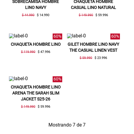
SOBRECAMISA HOMBRE
CHAQUETA HOMBRE
LINO NAVY
CASUAL LINO NATURAL
$ 44.990
$ 14.990
$ 149.990
$ 59.996
60%
60%
CHAQUETA HOMBRE LINO
GILET HOMBRE LINO NAVY
THE CASUAL LINEN VEST
$ 119.990
$ 47.996
$ 59.990
$ 23.996
60%
CHAQUETA HOMBRE LINO
Gracias por inscribirte!
ARENA THE SARAH SLIM
JACKET S25-26
$ 149.990
$ 59.996
Aquí esta tu cupón, usalo en tu siguiente
compra. Valido por 72 hrs.
Mostrando 7 de 7
SUSPE01