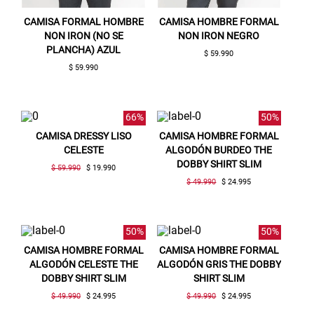
CAMISA FORMAL HOMBRE
CAMISA HOMBRE FORMAL
NON IRON (NO SE
NON IRON NEGRO
PLANCHA) AZUL
$ 59.990
$ 59.990
66%
50%
CAMISA DRESSY LISO
CAMISA HOMBRE FORMAL
Gracias por inscribirte!
CELESTE
ALGODÓN BURDEO THE
DOBBY SHIRT SLIM
$ 59.990
$ 19.990
Aquí esta tu cupón, usalo en tu siguiente
$ 49.990
$ 24.995
compra. Valido por 72 hrs.
SUSPE01
50%
50%
CAMISA HOMBRE FORMAL
CAMISA HOMBRE FORMAL
ALGODÓN CELESTE THE
ALGODÓN GRIS THE DOBBY
DOBBY SHIRT SLIM
SHIRT SLIM
$ 49.990
$ 24.995
$ 49.990
$ 24.995