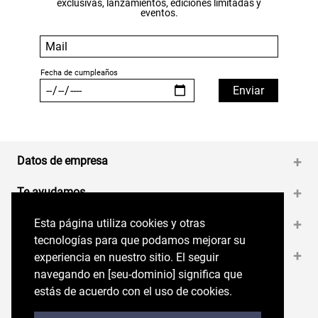
exclusivas, lanzamientos, ediciones limitadas y
eventos.
Datos de empresa
+
Te ayudamos
+
Esta página utiliza cookies y otras
Esta página utiliza cookies y otras
Medios de pago
+
tecnologías para que podamos mejorar su
tecnologías para que podamos mejorar su
Contáctanos
+
experiencia en nuestro sitio. El seguir
experiencia en nuestro sitio. El seguir
navegando en perryellis.cl significa que estás
navegando en [seu-dominio] significa que
de acuerdo con el uso de cookies.
estás de acuerdo con el uso de cookies.
Síguenos en nuestras RRSS
Trabaja con Nosotros