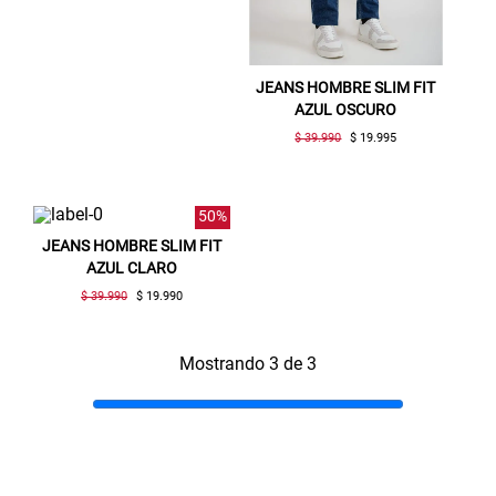
JEANS HOMBRE SLIM FIT
AZUL OSCURO
$ 39.990
$ 19.995
50%
JEANS HOMBRE SLIM FIT
AZUL CLARO
Gracias por inscribirte!
$ 39.990
$ 19.990
Aquí esta tu cupón, usalo en tu siguiente
Mostrando 3 de 3
compra. Valido por 72 hrs.
SUSPE01