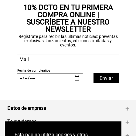
10% DCTO EN TU PRIMERA
COMPRA ONLINE |
SUSCRÍBETE A NUESTRO
NEWSLETTER
Regístrate para recibir las últimas noticias: preventas
exclusivas, lanzamientos, ediciones limitadas y
eventos.
Datos de empresa
+
Te ayudamos
+
Esta página utiliza cookies y otras
Esta página utiliza cookies y otras
Medios de pago
+