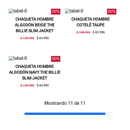
50%
60%
Gracias por inscribirte!
CHAQUETA HOMBRE
CHAQUETA HOMBRE
ALGODÓN BEIGE THE
COTELÉ TAUPE
BILLIE SLIM JACKET
Aquí esta tu cupón, usalo en tu siguiente
$ 159.990
$ 63.996
compra. Valido por 72 hrs.
$ 129.990
$ 64.990
SUSPE01
50%
CHAQUETA HOMBRE
ALGODÓN NAVY THE BILLIE
SLIM JACKET
$ 129.990
$ 64.990
Mostrando 11 de 11