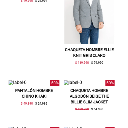
$ 49.990
$ 29.994
CHAQUETA HOMBRE ELLIE
KNIT GRIS CLARO
$ 119.990
$ 79.990
Gracias por inscribirte!
50%
50%
Aquí esta tu cupón, usalo en tu siguiente
PANTALÓN HOMBRE
CHAQUETA HOMBRE
compra. Valido por 72 hrs.
CHINO KHAKI
ALGODÓN BEIGE THE
BILLIE SLIM JACKET
$ 49.990
$ 24.995
SUSPE01
$ 129.990
$ 64.990