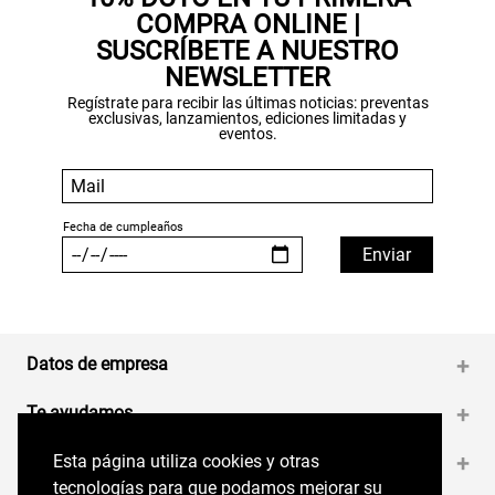
COMPRA ONLINE |
SUSCRÍBETE A NUESTRO
NEWSLETTER
Regístrate para recibir las últimas noticias: preventas
exclusivas, lanzamientos, ediciones limitadas y
eventos.
Datos de empresa
+
Te ayudamos
+
Esta página utiliza cookies y otras
Esta página utiliza cookies y otras
Medios de pago
+
tecnologías para que podamos mejorar su
tecnologías para que podamos mejorar su