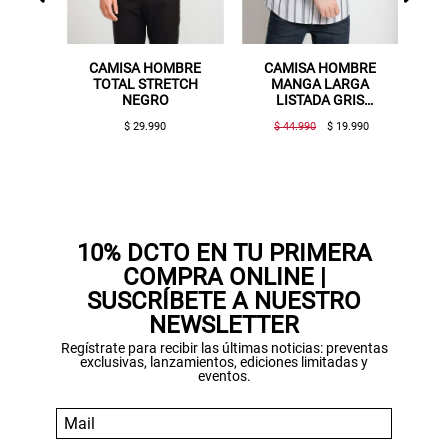
CAMISA HOMBRE
CAMISA HOMBRE
CAMIS
A
TOTAL STRETCH
MANGA LARGA
AL
NEGRO
LISTADA GRIS
ESTAMP
OSCURO
$ 29.990
$ 44.990
$ 19.990
$ 49.9
10% DCTO EN TU PRIMERA
COMPRA ONLINE |
SUSCRÍBETE A NUESTRO
NEWSLETTER
Regístrate para recibir las últimas noticias: preventas
exclusivas, lanzamientos, ediciones limitadas y
eventos.