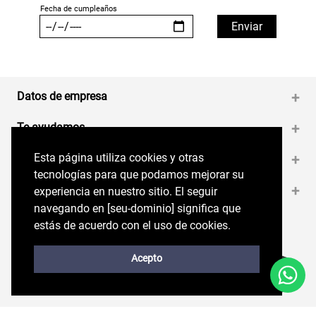
Datos de empresa
+
Te ayudamos
+
Esta página utiliza cookies y otras
Esta página utiliza cookies y otras
Medios de pago
+
tecnologías para que podamos mejorar su
tecnologías para que podamos mejorar su
Contáctanos
+
experiencia en nuestro sitio. El seguir
experiencia en nuestro sitio. El seguir
navegando en perryellis.cl significa que estás
navegando en [seu-dominio] significa que
de acuerdo con el uso de cookies.
estás de acuerdo con el uso de cookies.
Síguenos en nuestras RRSS
Trabaja con Nosotros
Acepto
Acepto