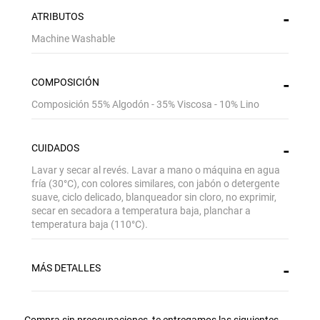
ATRIBUTOS
Machine Washable
COMPOSICIÓN
Composición 55% Algodón - 35% Viscosa - 10% Lino
CUIDADOS
Lavar y secar al revés. Lavar a mano o máquina en agua
fría (30°C), con colores similares, con jabón o detergente
suave, ciclo delicado, blanqueador sin cloro, no exprimir,
secar en secadora a temperatura baja, planchar a
temperatura baja (110°C).
MÁS DETALLES
Gracias por inscribirte!
Aquí esta tu cupón, usalo en tu siguiente
Compra sin preocupaciones, te entregamos las siguientes