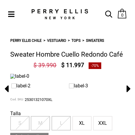
0
PERRY ELLIS CHILE
VESTUARIO
TOPS
SWEATERS
Sweater Hombre Cuello Redondo Café
$ 39.990
$ 11.997
-70%
Cod. SKU:
25301321070XL
Talla
S
M
L
XL
XXL