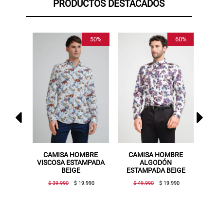
PRODUCTOS DESTACADOS
50%
60%
MBRE
CAMISA HOMBRE
CAMISA HOMBRE
C
TCH
VISCOSA ESTAMPADA
ALGODÓN
BEIGE
ESTAMPADA BEIGE
O
$ 39.990
$ 19.990
$ 49.990
$ 19.990