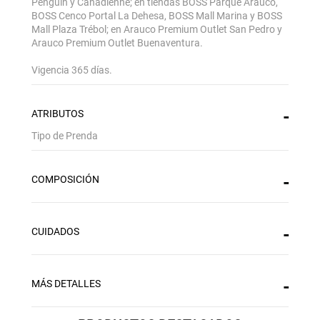
Penguin y Canadienne; en tiendas BOSS Parque Arauco,
BOSS Cenco Portal La Dehesa, BOSS Mall Marina y BOSS
Mall Plaza Trébol; en Arauco Premium Outlet San Pedro y
Arauco Premium Outlet Buenaventura.
Vigencia 365 días.
ATRIBUTOS
Tipo de Prenda
COMPOSICIÓN
Gracias por inscribirte!
CUIDADOS
Aquí esta tu cupón, usalo en tu siguiente
compra. Valido por 72 hrs.
MÁS DETALLES
SUSPE01