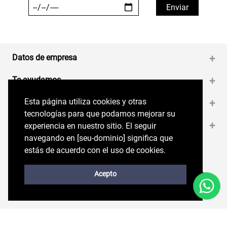
Datos de empresa
+
Te ayudamos
+
Esta página utiliza cookies y otras
Esta página utiliza cookies y otras
Medios de pago
+
tecnologías para que podamos mejorar su
tecnologías para que podamos mejorar su
Contáctanos
+
experiencia en nuestro sitio. El seguir
experiencia en nuestro sitio. El seguir
navegando en perryellis.cl significa que estás
navegando en [seu-dominio] significa que
de acuerdo con el uso de cookies.
estás de acuerdo con el uso de cookies.
Síguenos en nuestras RRSS
Trabaja con Nosotros
Acepto
Acepto