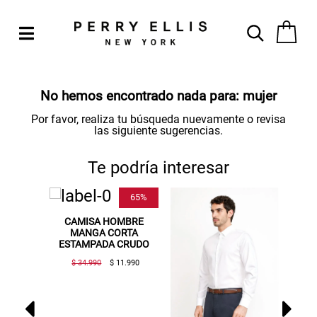
No hemos encontrado nada para:
mujer
Por favor, realiza tu búsqueda nuevamente o revisa
las siguiente sugerencias.
Te podría interesar
25%
65%
MBRE
CAMISA HOMBRE
C
EGRO
MANGA CORTA
ESTAMPADA CRUDO
29.990
$ 34.990
$ 11.990
$