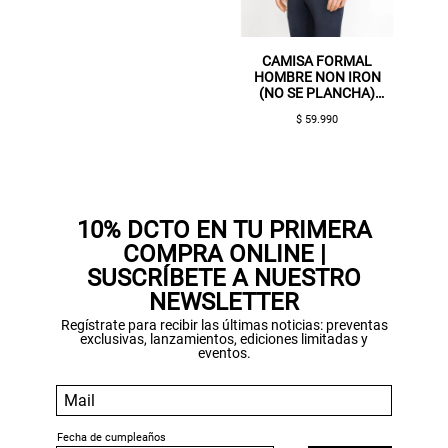
CAMISA FORMAL
HOMBRE NON IRON
(NO SE PLANCHA)
BLANCO
$ 59.990
Gracias por inscribirte!
Aquí esta tu cupón, usalo en tu siguiente
compra. Valido por 72 hrs.
10% DCTO EN TU PRIMERA
COMPRA ONLINE |
SUSPE01
SUSCRÍBETE A NUESTRO
NEWSLETTER
Regístrate para recibir las últimas noticias: preventas
exclusivas, lanzamientos, ediciones limitadas y
eventos.