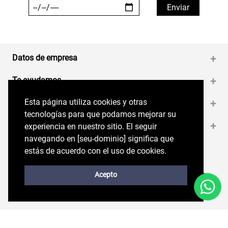
Datos de empresa
+
Te ayudamos
+
Esta página utiliza cookies y otras
Esta página utiliza cookies y otras
Medios de pago
+
tecnologías para que podamos mejorar su
tecnologías para que podamos mejorar su
Contáctanos
+
experiencia en nuestro sitio. El seguir
experiencia en nuestro sitio. El seguir
navegando en perryellis.cl significa que estás
navegando en [seu-dominio] significa que
de acuerdo con el uso de cookies.
estás de acuerdo con el uso de cookies.
Síguenos en nuestras RRSS
Trabaja con Nosotros
Acepto
Acepto