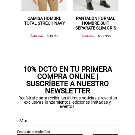
OMBRE
CAMISA HOMBRE
PANTALÓN FORMAL
O NAVY
TOTAL STRECH NAVY
HOMBRE SUIT
ISEY
SEPARATE SLIM GRIS
$ 39.990
$ 19.990
$ 69.990
$ 27.996
Gracias por inscribirte!
Aquí esta tu cupón, usalo en tu siguiente
compra. Valido por 72 hrs.
10% DCTO EN TU PRIMERA
COMPRA ONLINE |
SUSPE01
SUSCRÍBETE A NUESTRO
NEWSLETTER
Regístrate para recibir las últimas noticias: preventas
exclusivas, lanzamientos, ediciones limitadas y
eventos.