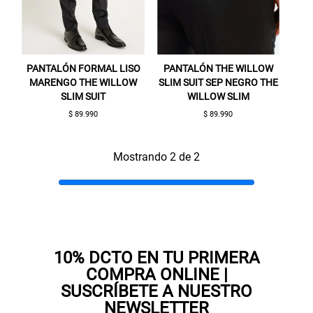
PANTALÓN FORMAL LISO
PANTALÓN THE WILLOW
MARENGO THE WILLOW
SLIM SUIT SEP NEGRO THE
SLIM SUIT
WILLOW SLIM
$ 89.990
$ 89.990
Gracias por inscribirte!
Mostrando 2 de 2
Aquí esta tu cupón, usalo en tu siguiente
compra. Valido por 72 hrs.
SUSPE01
10% DCTO EN TU PRIMERA
COMPRA ONLINE |
SUSCRÍBETE A NUESTRO
NEWSLETTER