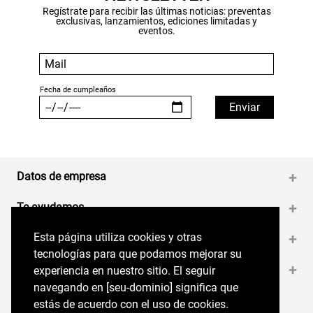
Regístrate para recibir las últimas noticias: preventas
exclusivas, lanzamientos, ediciones limitadas y
eventos.
Datos de empresa
+
Te ayudamos
+
Esta página utiliza cookies y otras
Esta página utiliza cookies y otras
Medios de pago
+
tecnologías para que podamos mejorar su
tecnologías para que podamos mejorar su
Contáctanos
+
experiencia en nuestro sitio. El seguir
experiencia en nuestro sitio. El seguir
navegando en perryellis.cl significa que estás
navegando en [seu-dominio] significa que
de acuerdo con el uso de cookies.
estás de acuerdo con el uso de cookies.
Síguenos en nuestras RRSS