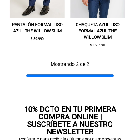
PANTALÓN FORMAL LISO
CHAQUETA AZUL LISO
AZUL THE WILLOW SLIM
FORMAL AZUL THE
WILLOW SLIM
$ 89.990
$ 159.990
Gracias por inscribirte!
Mostrando 2 de 2
Aquí esta tu cupón, usalo en tu siguiente
compra. Valido por 72 hrs.
SUSPE01
10% DCTO EN TU PRIMERA
COMPRA ONLINE |
SUSCRÍBETE A NUESTRO
NEWSLETTER
Regístrate para recibir las últimas noticias: preventas