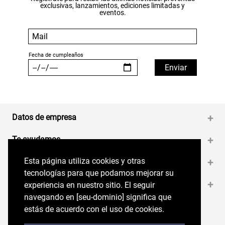
exclusivas, lanzamientos, ediciones limitadas y
eventos.
Datos de empresa
+
Te ayudamos
+
Esta página utiliza cookies y otras
Esta página utiliza cookies y otras
Medios de pago
+
tecnologías para que podamos mejorar su
tecnologías para que podamos mejorar su
Contáctanos
+
experiencia en nuestro sitio. El seguir
experiencia en nuestro sitio. El seguir
navegando en perryellis.cl significa que estás
navegando en [seu-dominio] significa que
de acuerdo con el uso de cookies.
estás de acuerdo con el uso de cookies.
Síguenos en nuestras RRSS
Trabaja con Nosotros