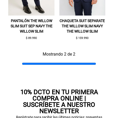
PANTALÓN THE WILLOW
CHAQUETA SUIT SEPARATE
SLIM SUIT SEP NAVY THE
THE WILLOW SLIM NAVY
WILLOW SLIM
THE WILLOW SLIM
$ 89.990
$ 159.990
Gracias por inscribirte!
Mostrando 2 de 2
Aquí esta tu cupón, usalo en tu siguiente
compra. Valido por 72 hrs.
SUSPE01
10% DCTO EN TU PRIMERA
COMPRA ONLINE |
SUSCRÍBETE A NUESTRO
NEWSLETTER
Regístrate para recibir las últimas noticias: preventas