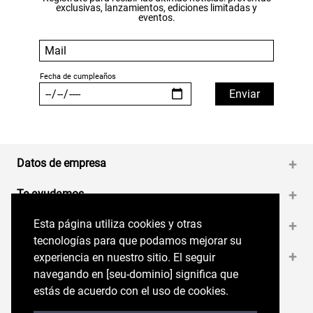
exclusivas, lanzamientos, ediciones limitadas y
eventos.
Datos de empresa
+
Te ayudamos
+
Esta página utiliza cookies y otras
Esta página utiliza cookies y otras
Medios de pago
+
tecnologías para que podamos mejorar su
tecnologías para que podamos mejorar su
Contáctanos
+
experiencia en nuestro sitio. El seguir
experiencia en nuestro sitio. El seguir
navegando en perryellis.cl significa que estás
navegando en [seu-dominio] significa que
de acuerdo con el uso de cookies.
estás de acuerdo con el uso de cookies.
Síguenos en nuestras RRSS
Trabaja con Nosotros