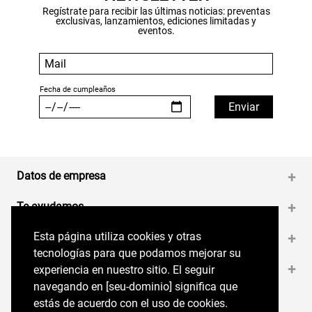
Regístrate para recibir las últimas noticias: preventas
exclusivas, lanzamientos, ediciones limitadas y
eventos.
Datos de empresa
+
Te ayudamos
+
Esta página utiliza cookies y otras
Esta página utiliza cookies y otras
Medios de pago
+
tecnologías para que podamos mejorar su
tecnologías para que podamos mejorar su
Contáctanos
+
experiencia en nuestro sitio. El seguir
experiencia en nuestro sitio. El seguir
navegando en perryellis.cl significa que estás
navegando en [seu-dominio] significa que
de acuerdo con el uso de cookies.
estás de acuerdo con el uso de cookies.
Síguenos en nuestras RRSS