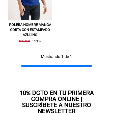
POLERA HOMBRE MANGA
CORTA CON ESTAMPADO
AZULINO
$ 24.990
$ 9.996
Gracias por inscribirte!
Mostrando 1 de 1
Aquí esta tu cupón, usalo en tu siguiente
compra. Valido por 72 hrs.
SUSPE01
10% DCTO EN TU PRIMERA
COMPRA ONLINE |
SUSCRÍBETE A NUESTRO
NEWSLETTER