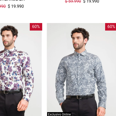
$ 59.990
$ 19.990
compra. Valido por 72 hrs.
990
$ 19.990
SUSPE01
60%
60%
Exclusivo Online