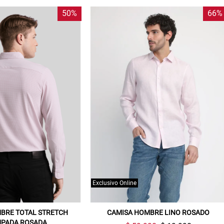
50%
66%
Exclusivo Online
Gracias por inscribirte!
BRE TOTAL STRETCH
CAMISA HOMBRE LINO ROSADO
Aquí esta tu cupón, usalo en tu siguiente
MPADA ROSADA