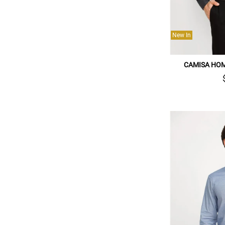
New In
CAMISA HO