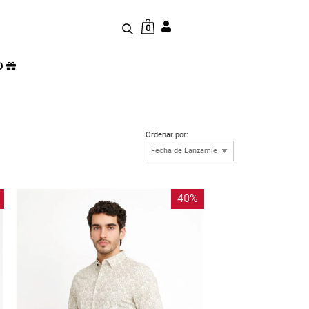
0
D
Ordenar por:
40%