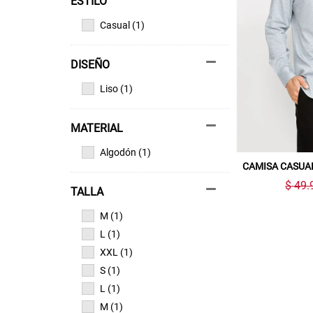
ESTILO
Casual (1)
DISEÑO
Liso (1)
MATERIAL
Algodón (1)
CAMISA CASUA
$ 49.
TALLA
M (1)
L (1)
XXL (1)
S (1)
L (1)
M (1)