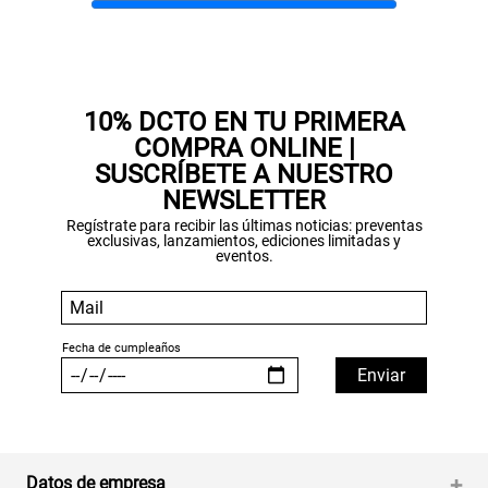
Gracias por inscribirte!
10% DCTO EN TU PRIMERA
COMPRA ONLINE |
Aquí esta tu cupón, usalo en tu siguiente
compra. Valido por 72 hrs.
SUSCRÍBETE A NUESTRO
NEWSLETTER
SUSPE01
Regístrate para recibir las últimas noticias: preventas
exclusivas, lanzamientos, ediciones limitadas y
eventos.
Datos de empresa
+