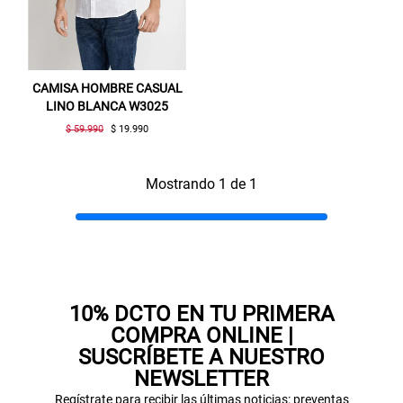
CAMISA HOMBRE CASUAL
LINO BLANCA W3025
$ 59.990
$ 19.990
Mostrando 1 de 1
Gracias por inscribirte!
Aquí esta tu cupón, usalo en tu siguiente
compra. Valido por 72 hrs.
SUSPE01
10% DCTO EN TU PRIMERA
COMPRA ONLINE |
SUSCRÍBETE A NUESTRO
NEWSLETTER
Regístrate para recibir las últimas noticias: preventas