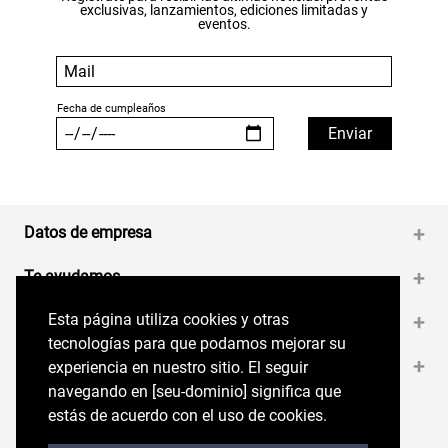
exclusivas, lanzamientos, ediciones limitadas y
eventos.
Datos de empresa
+
Te ayudamos
+
Esta página utiliza cookies y otras
Esta página utiliza cookies y otras
Medios de pago
+
tecnologías para que podamos mejorar su
tecnologías para que podamos mejorar su
Contáctanos
+
experiencia en nuestro sitio. El seguir
experiencia en nuestro sitio. El seguir
navegando en perryellis.cl significa que estás
navegando en [seu-dominio] significa que
de acuerdo con el uso de cookies.
estás de acuerdo con el uso de cookies.
Síguenos en nuestras RRSS
Trabaja con Nosotros