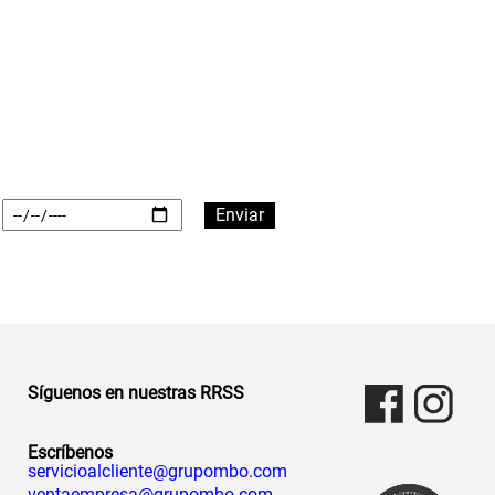
Síguenos en nuestras RRSS
Escríbenos
servicioalcliente@grupombo.com
ventaempresa@grupombo.com