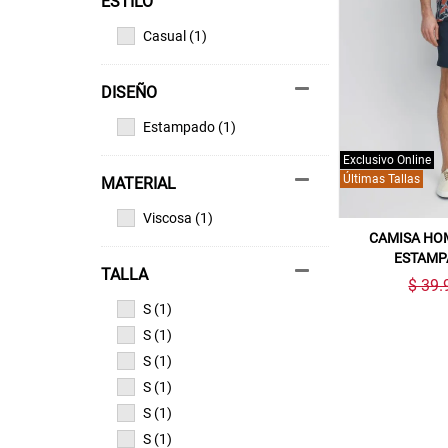
ESTILO
Casual (1)
DISEÑO
Estampado (1)
Exclusivo Online
Últimas Tallas
MATERIAL
Viscosa (1)
CAMISA HO
ESTAMP
TALLA
$ 39.
S (1)
S (1)
S (1)
S (1)
S (1)
S (1)