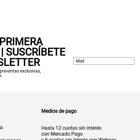
 PRIMERA
| SUSCRÍBETE
SLETTER
: preventas exclusivas,
s.
Medios de pago
da
Hasta 12 cuotas sin interés
con Mercado Pago
y 6 cuotas sin interés con Webpay