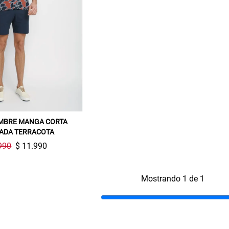
MBRE MANGA CORTA
Gracias por inscribirte!
ADA TERRACOTA
990
$ 11.990
Aquí esta tu cupón, usalo en tu siguiente
compra. Valido por 72 hrs.
Mostrando 1 de 1
SUSPE01