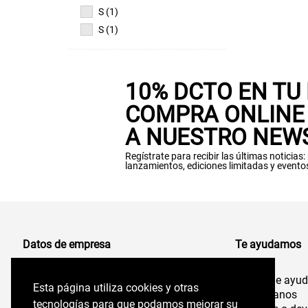
S (1)
S (1)
10% DCTO EN TU
COMPRA ONLINE 
A NUESTRO NEW
Regístrate para recibir las últimas noticias
lanzamientos, ediciones limitadas y evento
Datos de empresa
Te ayudamos
Centro de ayu
Comercializadora de Vestuario S.A
Esta página utiliza cookies y otras
Esta página utiliza cookies y otras
96.554.710-K
Contáctanos
tecnologías para que podamos mejorar su
tecnologías para que podamos mejorar su