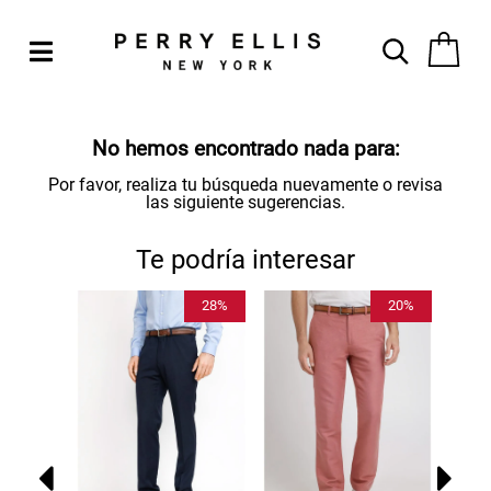
No hemos encontrado nada para:
Por favor, realiza tu búsqueda nuevamente o revisa
las siguiente sugerencias.
Te podría interesar
50%
28%
20%
MBRE
C
 GRIS
ES
89.990
$