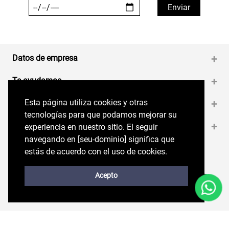
Datos de empresa
+
Te ayudamos
+
Esta página utiliza cookies y otras
Esta página utiliza cookies y otras
Medios de pago
+
tecnologías para que podamos mejorar su
tecnologías para que podamos mejorar su
Contáctanos
+
experiencia en nuestro sitio. El seguir
experiencia en nuestro sitio. El seguir
navegando en perryellis.cl significa que estás
navegando en [seu-dominio] significa que
de acuerdo con el uso de cookies.
estás de acuerdo con el uso de cookies.
Síguenos en nuestras RRSS
Trabaja con Nosotros
Acepto
Acepto