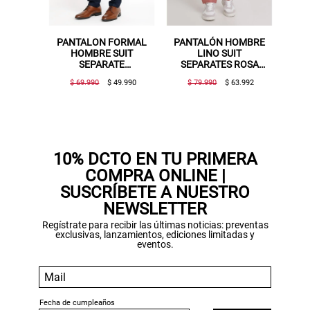
PANTALON FORMAL
PANTALÓN HOMBRE
HOMBRE SUIT
LINO SUIT
SEPARATE
SEPARATES ROSA
WASHABLE SLIM
VIEJO
$ 69.990
$ 49.990
$ 79.990
$ 63.992
AZUL OSCURO
Gracias por inscribirte!
Aquí esta tu cupón, usalo en tu siguiente
compra. Valido por 72 hrs.
10% DCTO EN TU PRIMERA
COMPRA ONLINE |
SUSPE01
SUSCRÍBETE A NUESTRO
NEWSLETTER
Regístrate para recibir las últimas noticias: preventas
exclusivas, lanzamientos, ediciones limitadas y
eventos.