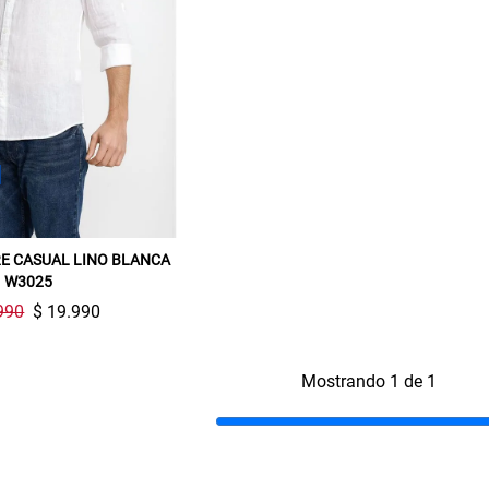
Gracias por inscribirte!
E CASUAL LINO BLANCA
W3025
Aquí esta tu cupón, usalo en tu siguiente
compra. Valido por 72 hrs.
990
$ 19.990
SUSPE01
Mostrando 1 de 1