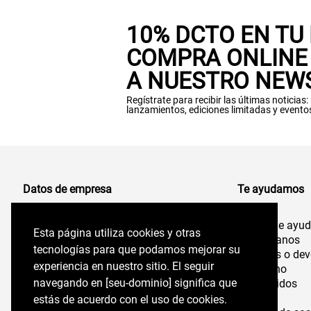
10% DCTO EN TU
COMPRA ONLINE 
A NUESTRO NEW
Regístrate para recibir las últimas noticias
lanzamientos, ediciones limitadas y evento
Datos de empresa
Te ayudamos
Centro de ayu
Comercializadora de Vestuario S.A
Esta página utiliza cookies y otras
Esta página utiliza cookies y otras
96.554.710-K
Contáctanos
tecnologías para que podamos mejorar su
tecnologías para que podamos mejorar su
Cambios o dev
experiencia en nuestro sitio. El seguir
experiencia en nuestro sitio. El seguir
Felix de Amesti 218,
Despacho
Las Condes, Santiago,
navegando en perryellis.cl significa que estás
navegando en [seu-dominio] significa que
Mis pedidos
Chile
Tiendas
de acuerdo con el uso de cookies.
estás de acuerdo con el uso de cookies.