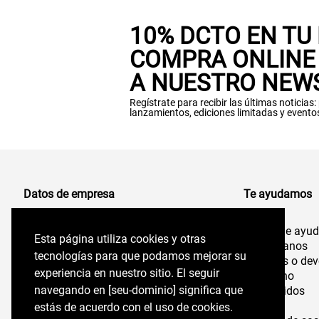
10% DCTO EN TU
COMPRA ONLINE 
A NUESTRO NEW
Regístrate para recibir las últimas noticias
lanzamientos, ediciones limitadas y evento
Datos de empresa
Te ayudamos
Centro de ayu
Comercializadora de Vestuario S.A
Esta página utiliza cookies y otras
Esta página utiliza cookies y otras
96.554.710-K
Contáctanos
tecnologías para que podamos mejorar su
tecnologías para que podamos mejorar su
Cambios o dev
experiencia en nuestro sitio. El seguir
experiencia en nuestro sitio. El seguir
Felix de Amesti 218,
Despacho
Las Condes, Santiago,
navegando en perryellis.cl significa que estás
navegando en [seu-dominio] significa que
Mis pedidos
Chile
Tiendas
de acuerdo con el uso de cookies.
estás de acuerdo con el uso de cookies.