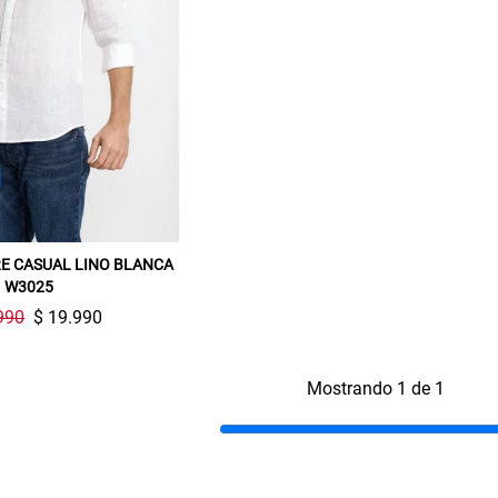
Gracias por inscribirte!
E CASUAL LINO BLANCA
W3025
Aquí esta tu cupón, usalo en tu siguiente
compra. Valido por 72 hrs.
990
$ 19.990
SUSPE01
Mostrando 1 de 1