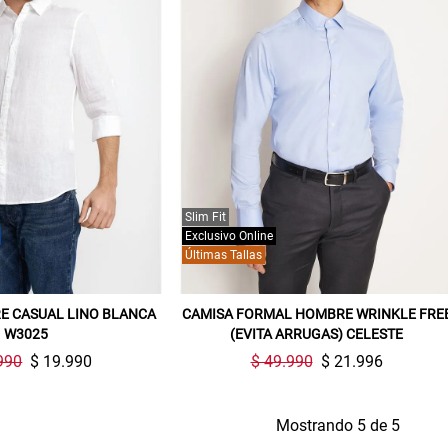
Gracias por inscribirte!
Aquí esta tu cupón, usalo en tu siguiente
compra. Valido por 72 hrs.
Slim Fit
SUSPE01
Exclusivo Online
Últimas Tallas
E CASUAL LINO BLANCA
CAMISA FORMAL HOMBRE WRINKLE FRE
W3025
(EVITA ARRUGAS) CELESTE
990
$ 19.990
$ 49.990
$ 21.996
Mostrando 5 de 5