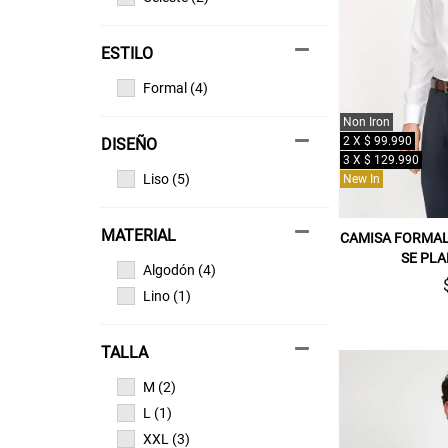
ESTILO
Formal (4)
Non Iron
2 X $ 99.990
DISEÑO
3 X $ 129.990
Liso (5)
New In
MATERIAL
CAMISA FORMAL
SE PL
Algodón (4)
Lino (1)
TALLA
M (2)
L (1)
XXL (3)