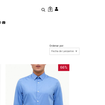
0
D
Ordenar por:
66%