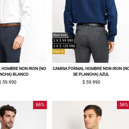
Non Iron
2 X $ 99.990
3 X $ 129.990
New In
 HOMBRE NON IRON (NO
CAMISA FORMAL HOMBRE NON IRON (N
ANCHA) BLANCO
SE PLANCHA) AZUL
$ 59.990
$ 59.990
66%
56%