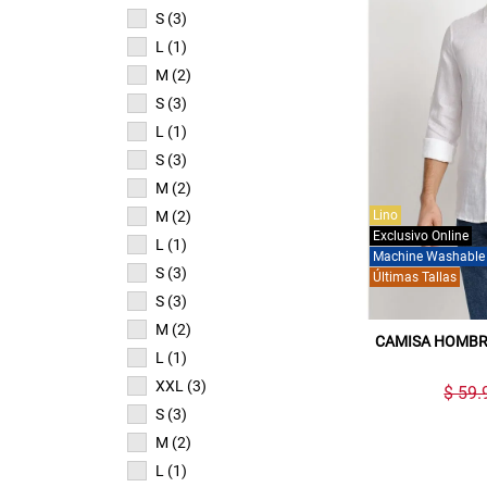
S (3)
L (1)
M (2)
S (3)
L (1)
S (3)
M (2)
Lino
M (2)
Exclusivo Online
L (1)
Machine Washable
S (3)
Últimas Tallas
S (3)
M (2)
CAMISA HOMBR
L (1)
XXL (3)
$ 59.
S (3)
M (2)
L (1)