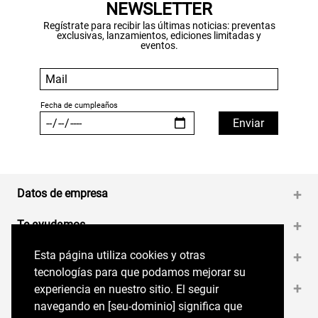
NEWSLETTER
Regístrate para recibir las últimas noticias: preventas
exclusivas, lanzamientos, ediciones limitadas y
eventos.
Datos de empresa
+
Te ayudamos
+
Esta página utiliza cookies y otras
Esta página utiliza cookies y otras
Medios de pago
+
tecnologías para que podamos mejorar su
tecnologías para que podamos mejorar su
Contáctanos
+
experiencia en nuestro sitio. El seguir
experiencia en nuestro sitio. El seguir
navegando en perryellis.cl significa que estás
navegando en [seu-dominio] significa que