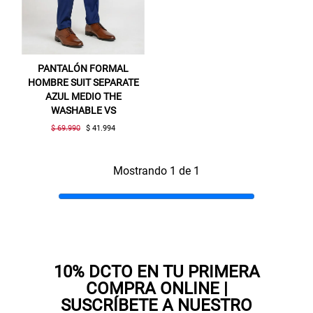
PANTALÓN FORMAL
HOMBRE SUIT SEPARATE
AZUL MEDIO THE
WASHABLE VS
$ 69.990
$ 41.994
Gracias por inscribirte!
Mostrando 1 de 1
Aquí esta tu cupón, usalo en tu siguiente
compra. Valido por 72 hrs.
SUSPE01
10% DCTO EN TU PRIMERA
COMPRA ONLINE |
SUSCRÍBETE A NUESTRO