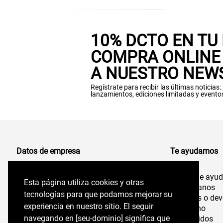
10% DCTO EN TU
COMPRA ONLINE 
A NUESTRO NEW
Regístrate para recibir las últimas noticias
lanzamientos, ediciones limitadas y evento
Datos de empresa
Te ayudamos
Centro de ayu
Comercializadora de Vestuario S.A
Esta página utiliza cookies y otras
Esta página utiliza cookies y otras
96.554.710-K
Contáctanos
tecnologías para que podamos mejorar su
tecnologías para que podamos mejorar su
Cambios o dev
experiencia en nuestro sitio. El seguir
experiencia en nuestro sitio. El seguir
Felix de Amesti 218,
Despacho
Las Condes, Santiago,
navegando en perryellis.cl significa que estás
navegando en [seu-dominio] significa que
Mis pedidos