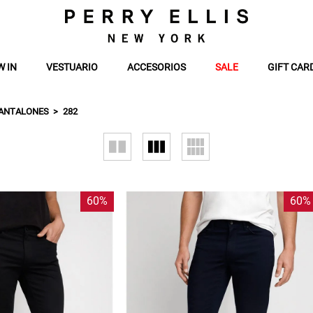
W IN
VESTUARIO
ACCESORIOS
SALE
GIFT CAR
ANTALONES
282
60%
60%