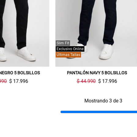
Slim Fit
Exclusivo Online
Últimas Tallas
Gracias por inscribirte!
NEGRO 5 BOLSILLOS
PANTALÓN NAVY 5 BOLSILLOS
990
$ 17.996
$ 44.990
$ 17.996
Aquí esta tu cupón, usalo en tu siguiente
compra. Valido por 72 hrs.
Mostrando 3 de 3
SUSPE01