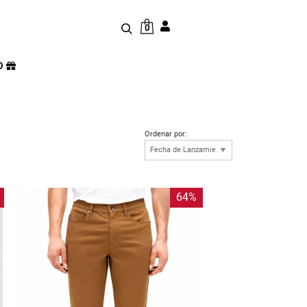
0
D
Ordenar por:
64%