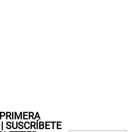
compra. Valido por 72 hrs.
SUSPE01
 PRIMERA
| SUSCRÍBETE