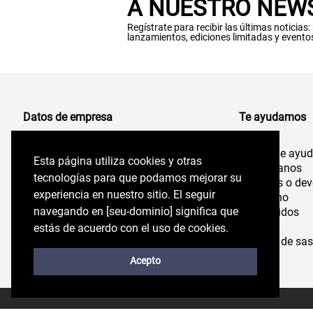
A NUESTRO NEW
Regístrate para recibir las últimas noticias
lanzamientos, ediciones limitadas y evento
Datos de empresa
Te ayudamos
Centro de ayu
Comercializadora de Vestuario S.A
Esta página utiliza cookies y otras
Esta página utiliza cookies y otras
96.554.710-K
Contáctanos
tecnologías para que podamos mejorar su
tecnologías para que podamos mejorar su
Cambios o dev
experiencia en nuestro sitio. El seguir
experiencia en nuestro sitio. El seguir
Felix de Amesti 218,
Despacho
Las Condes, Santiago,
navegando en perryellis.cl significa que estás
navegando en [seu-dominio] significa que
Mis pedidos
Chile
Tiendas
de acuerdo con el uso de cookies.
estás de acuerdo con el uso de cookies.
Servicio de sas
Stock
Acepto
Acepto