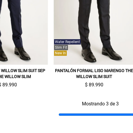
Water Repellent
Slim Fit
New In
WILLOW SLIM SUIT SEP
PANTALÓN FORMAL LISO MARENGO TH
HE WILLOW SLIM
WILLOW SLIM SUIT
$ 89.990
$ 89.990
Mostrando 3 de 3
Gracias por inscribirte!
Aquí esta tu cupón, usalo en tu siguiente