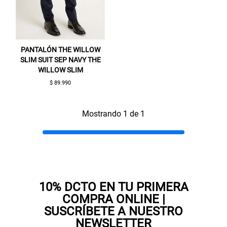
PANTALÓN THE WILLOW
SLIM SUIT SEP NAVY THE
WILLOW SLIM
$ 89.990
Gracias por inscribirte!
Mostrando 1 de 1
Aquí esta tu cupón, usalo en tu siguiente
compra. Valido por 72 hrs.
SUSPE01
10% DCTO EN TU PRIMERA
COMPRA ONLINE |
SUSCRÍBETE A NUESTRO
NEWSLETTER