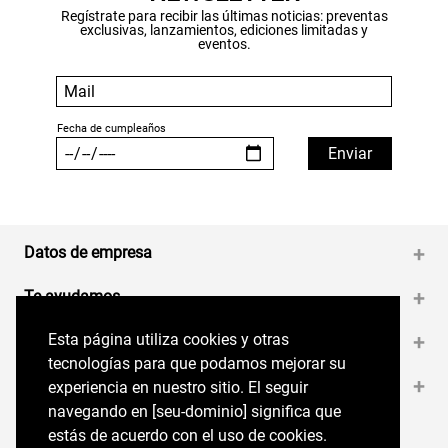
Regístrate para recibir las últimas noticias: preventas
exclusivas, lanzamientos, ediciones limitadas y
eventos.
Datos de empresa
+
Te ayudamos
+
Esta página utiliza cookies y otras
Esta página utiliza cookies y otras
Medios de pago
+
tecnologías para que podamos mejorar su
tecnologías para que podamos mejorar su
Contáctanos
+
experiencia en nuestro sitio. El seguir
experiencia en nuestro sitio. El seguir
navegando en perryellis.cl significa que estás
navegando en [seu-dominio] significa que
de acuerdo con el uso de cookies.
estás de acuerdo con el uso de cookies.
Síguenos en nuestras RRSS