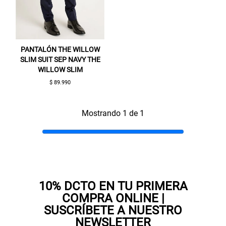
PANTALÓN THE WILLOW
SLIM SUIT SEP NAVY THE
WILLOW SLIM
$ 89.990
Gracias por inscribirte!
Mostrando 1 de 1
Aquí esta tu cupón, usalo en tu siguiente
compra. Valido por 72 hrs.
SUSPE01
10% DCTO EN TU PRIMERA
COMPRA ONLINE |
SUSCRÍBETE A NUESTRO
NEWSLETTER