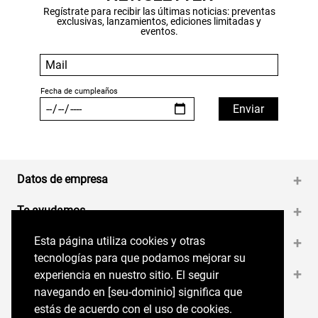
Regístrate para recibir las últimas noticias: preventas
exclusivas, lanzamientos, ediciones limitadas y
eventos.
Datos de empresa
+
Te ayudamos
+
Esta página utiliza cookies y otras
Esta página utiliza cookies y otras
Medios de pago
+
tecnologías para que podamos mejorar su
tecnologías para que podamos mejorar su
Contáctanos
+
experiencia en nuestro sitio. El seguir
experiencia en nuestro sitio. El seguir
navegando en perryellis.cl significa que estás
navegando en [seu-dominio] significa que
de acuerdo con el uso de cookies.
estás de acuerdo con el uso de cookies.
Síguenos en nuestras RRSS