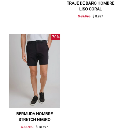
TRAJE DE BAÑO HOMBRE
LISO CORAL
$ 29.990
$ 8.997
Gracias por inscribirte!
70%
Aquí esta tu cupón, usalo en tu siguiente
compra. Valido por 72 hrs.
SUSPE01
BERMUDA HOMBRE
STRETCH NEGRO
$ 34.990
$ 10.497