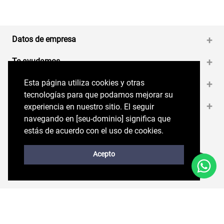
Datos de empresa
+
Te ayudamos
+
Esta página utiliza cookies y otras
Esta página utiliza cookies y otras
Medios de pago
+
tecnologías para que podamos mejorar su
tecnologías para que podamos mejorar su
Contáctanos
+
experiencia en nuestro sitio. El seguir
experiencia en nuestro sitio. El seguir
navegando en perryellis.cl significa que estás
navegando en [seu-dominio] significa que
de acuerdo con el uso de cookies.
estás de acuerdo con el uso de cookies.
Síguenos en nuestras RRSS
Trabaja con Nosotros
Acepto
Acepto
Políticas de
Copyright © 2026. Perry Ellis. Todos los
privacidad
derechos reservados.