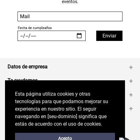
eventos.
Datos de empresa
+
Te ayudamos
+
Esta página utiliza cookies y otras
Esta página utiliza cookies y otras
Medios de pago
+
tecnologías para que podamos mejorar su
tecnologías para que podamos mejorar su
Contáctanos
+
experiencia en nuestro sitio. El seguir
experiencia en nuestro sitio. El seguir
navegando en perryellis.cl significa que estás
navegando en [seu-dominio] significa que
de acuerdo con el uso de cookies.
estás de acuerdo con el uso de cookies.
Síguenos en nuestras RRSS
Trabaja con Nosotros
Acepto
Acepto