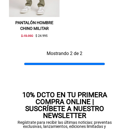
PANTALÓN HOMBRE
CHINO MILITAR
$ 49.990
$ 24.995
Mostrando 2 de 2
Gracias por inscribirte!
Aquí esta tu cupón, usalo en tu siguiente
compra. Valido por 72 hrs.
SUSPE01
10% DCTO EN TU PRIMERA
COMPRA ONLINE |
SUSCRÍBETE A NUESTRO
NEWSLETTER
Regístrate para recibir las últimas noticias: preventas
exclusivas, lanzamientos, ediciones limitadas y