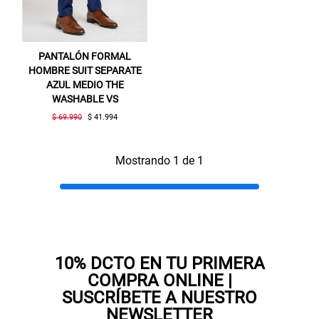
PANTALÓN FORMAL
HOMBRE SUIT SEPARATE
AZUL MEDIO THE
WASHABLE VS
$ 69.990
$ 41.994
Gracias por inscribirte!
Mostrando 1 de 1
Aquí esta tu cupón, usalo en tu siguiente
compra. Valido por 72 hrs.
SUSPE01
10% DCTO EN TU PRIMERA
COMPRA ONLINE |
SUSCRÍBETE A NUESTRO
NEWSLETTER