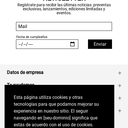
Regístrate para recibir las últimas noticias: preventas
exclusivas, lanzamientos, ediciones limitadas y
eventos.
Datos de empresa
+
Te ayudamos
+
Esta página utiliza cookies y otras
Esta página utiliza cookies y otras
Medios de pago
+
tecnologías para que podamos mejorar su
tecnologías para que podamos mejorar su
Contáctanos
+
experiencia en nuestro sitio. El seguir
experiencia en nuestro sitio. El seguir
navegando en perryellis.cl significa que estás
navegando en [seu-dominio] significa que
de acuerdo con el uso de cookies.
estás de acuerdo con el uso de cookies.
Síguenos en nuestras RRSS