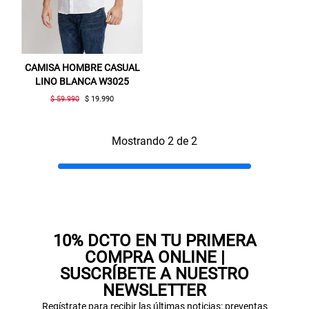
CAMISA HOMBRE CASUAL
LINO BLANCA W3025
$ 59.990
$ 19.990
Mostrando 2 de 2
Gracias por inscribirte!
Aquí esta tu cupón, usalo en tu siguiente
compra. Valido por 72 hrs.
SUSPE01
10% DCTO EN TU PRIMERA
COMPRA ONLINE |
SUSCRÍBETE A NUESTRO
NEWSLETTER
Regístrate para recibir las últimas noticias: preventas