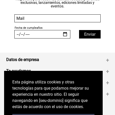
exclusivas, lanzamientos, ediciones limitadas y
eventos.
Datos de empresa
+
Te ayudamos
+
Esta página utiliza cookies y otras
Esta página utiliza cookies y otras
Medios de pago
+
tecnologías para que podamos mejorar su
tecnologías para que podamos mejorar su
Contáctanos
+
experiencia en nuestro sitio. El seguir
experiencia en nuestro sitio. El seguir
navegando en perryellis.cl significa que estás
navegando en [seu-dominio] significa que
de acuerdo con el uso de cookies.
estás de acuerdo con el uso de cookies.
Síguenos en nuestras RRSS
Trabaja con Nosotros