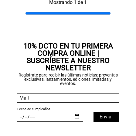
Mostrando 1 de 1
Gracias por inscribirte!
10% DCTO EN TU PRIMERA
Aquí esta tu cupón, usalo en tu siguiente
COMPRA ONLINE |
compra. Valido por 72 hrs.
SUSCRÍBETE A NUESTRO
NEWSLETTER
SUSPE01
Regístrate para recibir las últimas noticias: preventas
exclusivas, lanzamientos, ediciones limitadas y
eventos.