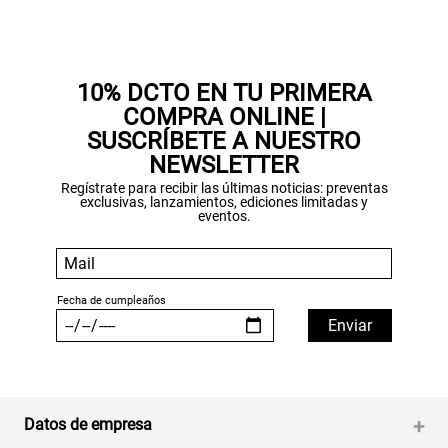
Gracias por inscribirte!
10% DCTO EN TU PRIMERA
COMPRA ONLINE |
Aquí esta tu cupón, usalo en tu siguiente
SUSCRÍBETE A NUESTRO
compra. Valido por 72 hrs.
NEWSLETTER
Regístrate para recibir las últimas noticias: preventas
SUSPE01
exclusivas, lanzamientos, ediciones limitadas y
eventos.
Datos de empresa
+