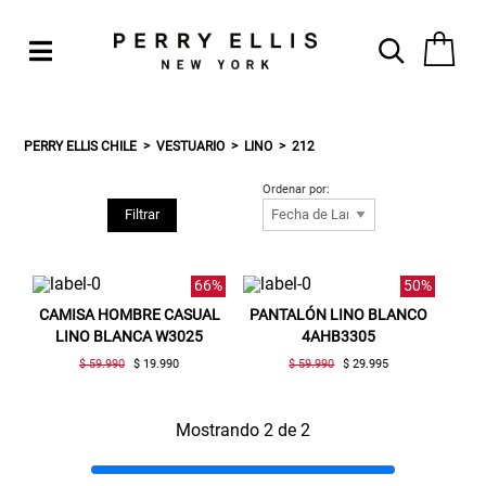
PERRY ELLIS CHILE
VESTUARIO
LINO
212
Ordenar por:
Filtrar
66%
50%
CAMISA HOMBRE CASUAL
PANTALÓN LINO BLANCO
LINO BLANCA W3025
4AHB3305
$ 59.990
$ 19.990
$ 59.990
$ 29.995
Mostrando 2 de 2