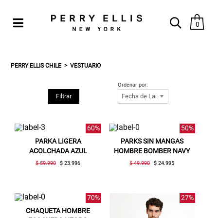
0
PERRY ELLIS CHILE
VESTUARIO
Ordenar por:
Filtrar
60%
50%
PARKA LIGERA
PARKS SIN MANGAS
ACOLCHADA AZUL
HOMBRE BOMBER NAVY
$ 59.990
$ 23.996
$ 49.990
$ 24.995
70%
27%
CHAQUETA HOMBRE