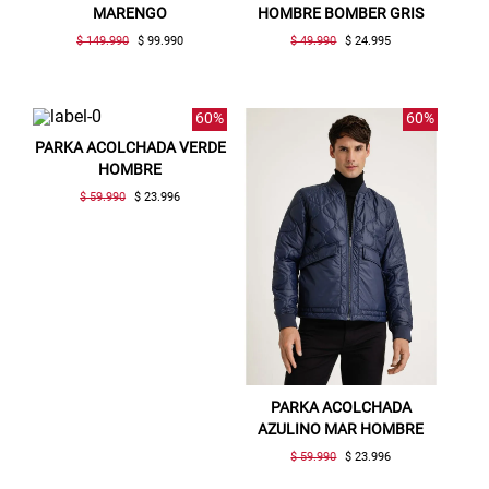
MARENGO
HOMBRE BOMBER GRIS
$ 149.990
$ 99.990
$ 49.990
$ 24.995
60%
60%
PARKA ACOLCHADA VERDE
HOMBRE
$ 59.990
$ 23.996
Gracias por inscribirte!
PARKA ACOLCHADA
AZULINO MAR HOMBRE
Aquí esta tu cupón, usalo en tu siguiente
$ 59.990
$ 23.996
compra. Valido por 72 hrs.