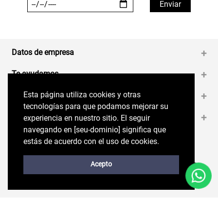
Datos de empresa
+
Te ayudamos
+
Esta página utiliza cookies y otras
Esta página utiliza cookies y otras
Medios de pago
+
tecnologías para que podamos mejorar su
tecnologías para que podamos mejorar su
Contáctanos
+
experiencia en nuestro sitio. El seguir
experiencia en nuestro sitio. El seguir
navegando en perryellis.cl significa que estás
navegando en [seu-dominio] significa que
de acuerdo con el uso de cookies.
estás de acuerdo con el uso de cookies.
Síguenos en nuestras RRSS
Trabaja con Nosotros
Acepto
Acepto