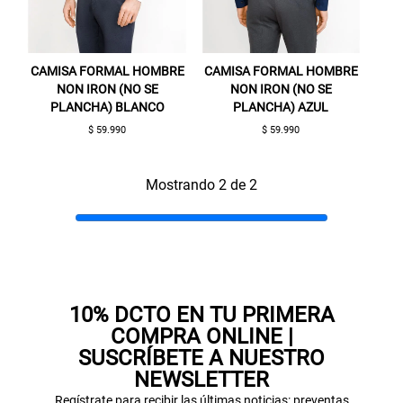
CAMISA FORMAL HOMBRE
CAMISA FORMAL HOMBRE
NON IRON (NO SE
NON IRON (NO SE
PLANCHA) BLANCO
PLANCHA) AZUL
$ 59.990
$ 59.990
Gracias por inscribirte!
Mostrando 2 de 2
Aquí esta tu cupón, usalo en tu siguiente
compra. Valido por 72 hrs.
SUSPE01
10% DCTO EN TU PRIMERA
COMPRA ONLINE |
SUSCRÍBETE A NUESTRO
NEWSLETTER
Regístrate para recibir las últimas noticias: preventas