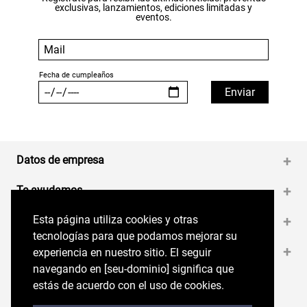
exclusivas, lanzamientos, ediciones limitadas y
eventos.
Datos de empresa
+
Te ayudamos
+
Esta página utiliza cookies y otras
Esta página utiliza cookies y otras
Medios de pago
+
tecnologías para que podamos mejorar su
tecnologías para que podamos mejorar su
Contáctanos
+
experiencia en nuestro sitio. El seguir
experiencia en nuestro sitio. El seguir
navegando en perryellis.cl significa que estás
navegando en [seu-dominio] significa que
de acuerdo con el uso de cookies.
estás de acuerdo con el uso de cookies.
Síguenos en nuestras RRSS
Trabaja con Nosotros