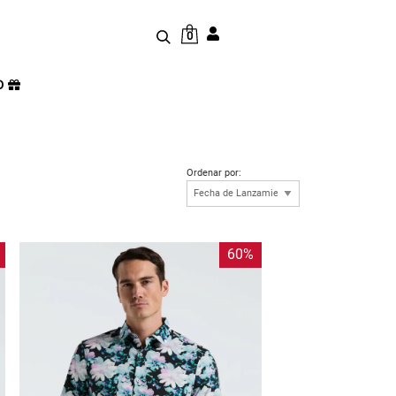
0
D
Ordenar por:
60%