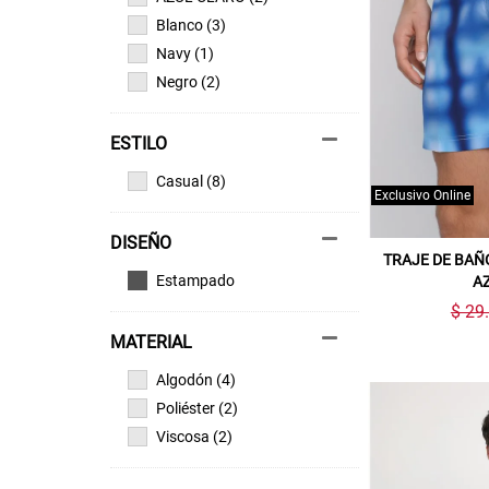
Blanco (3)
Navy (1)
Negro (2)
ESTILO
Casual (8)
Exclusivo Online
DISEÑO
TRAJE DE BA
Estampado
A
$ 29
MATERIAL
Algodón (4)
Poliéster (2)
Viscosa (2)