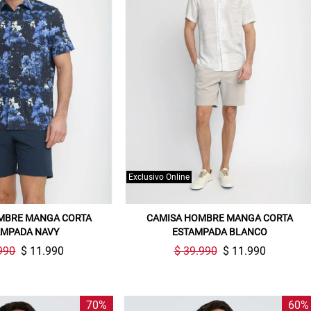
Exclusivo Online
Gracias por inscribirte!
MBRE MANGA CORTA
CAMISA HOMBRE MANGA CORTA
AMPADA NAVY
ESTAMPADA BLANCO
Aquí esta tu cupón, usalo en tu siguiente
compra. Valido por 72 hrs.
990
$ 11.990
$ 39.990
$ 11.990
SUSPE01
70%
60%