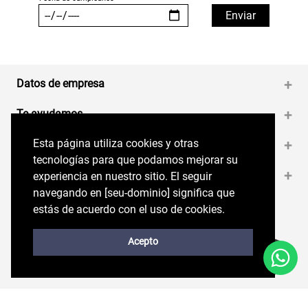
Datos de empresa
+
Te ayudamos
+
Esta página utiliza cookies y otras
Esta página utiliza cookies y otras
Medios de pago
+
tecnologías para que podamos mejorar su
tecnologías para que podamos mejorar su
Contáctanos
+
experiencia en nuestro sitio. El seguir
experiencia en nuestro sitio. El seguir
navegando en perryellis.cl significa que estás
navegando en [seu-dominio] significa que
de acuerdo con el uso de cookies.
estás de acuerdo con el uso de cookies.
Síguenos en nuestras RRSS
Trabaja con Nosotros
Acepto
Acepto