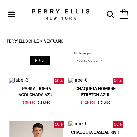
PERRY ELLIS CHILE
VESTUARIO
Ordenar por:
Filtrar
60%
60%
PARKA LIGERA
CHAQUETA HOMBRE
ACOLCHADA AZUL
STRETCH AZUL
$ 59.990
$ 23.996
$ 129.900
$ 51.960
60%
60%
CHAQUETA CASUAL KNIT