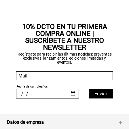
Gracias por inscribirte!
10% DCTO EN TU PRIMERA
COMPRA ONLINE |
Aquí esta tu cupón, usalo en tu siguiente
SUSCRÍBETE A NUESTRO
compra. Valido por 72 hrs.
NEWSLETTER
Regístrate para recibir las últimas noticias: preventas
SUSPE01
exclusivas, lanzamientos, ediciones limitadas y
eventos.
Datos de empresa
+