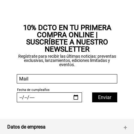
10% DCTO EN TU PRIMERA
COMPRA ONLINE |
Gracias por inscribirte!
SUSCRÍBETE A NUESTRO
NEWSLETTER
Aquí esta tu cupón, usalo en tu siguiente
Regístrate para recibir las últimas noticias: preventas
compra. Valido por 72 hrs.
exclusivas, lanzamientos, ediciones limitadas y
eventos.
SUSPE01
Datos de empresa
+