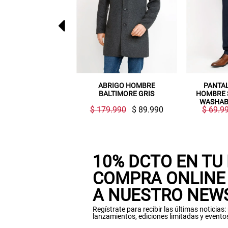
NO
ABRIGO HOMBRE
PANTALON FORMAL
BALTIMORE GRIS
HOMBRE SUIT SEPARATE
WASHABLE SLIM AZUL
$ 179.990
$ 89.990
$ 69.990
$ 49.990
OSCURO
10% DCTO EN TU
COMPRA ONLINE 
A NUESTRO NEW
Regístrate para recibir las últimas noticias
lanzamientos, ediciones limitadas y evento