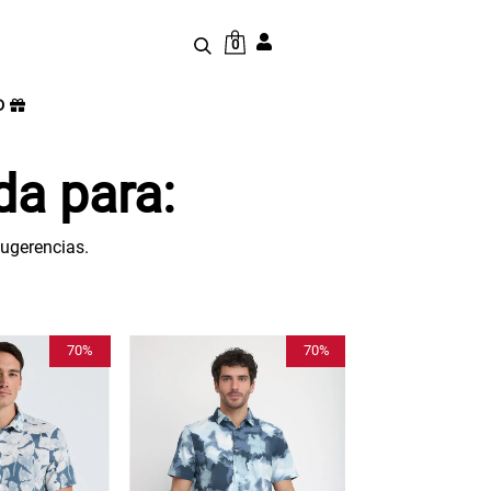
0
D
a para:
sugerencias.
70%
23%