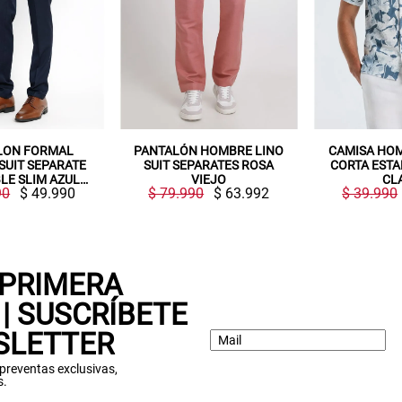
Gracias por inscribirte!
PANTALÓN HOMBRE LINO
CAMISA HOMBRE MANGA
Aquí esta tu cupón, usalo en tu siguiente
SUIT SEPARATES ROSA
CORTA ESTAMPADA AZUL
compra. Valido por 72 hrs.
VIEJO
CLARO
$ 79.990
$ 63.992
$ 39.990
$ 11.990
SUSPE01
 PRIMERA
| SUSCRÍBETE
SLETTER
: preventas exclusivas,
s.