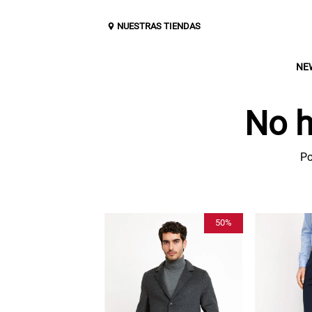
NUESTRAS TIENDAS
NE
No h
Po
0%
50%
28%