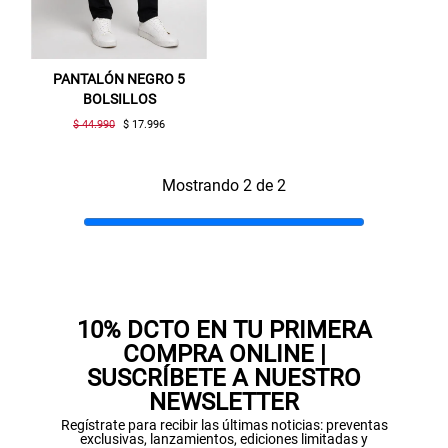
PANTALÓN NEGRO 5
BOLSILLOS
$ 44.990
$ 17.996
Mostrando 2 de 2
Gracias por inscribirte!
Aquí esta tu cupón, usalo en tu siguiente
compra. Valido por 72 hrs.
SUSPE01
10% DCTO EN TU PRIMERA
COMPRA ONLINE |
SUSCRÍBETE A NUESTRO
NEWSLETTER
Regístrate para recibir las últimas noticias: preventas
exclusivas, lanzamientos, ediciones limitadas y