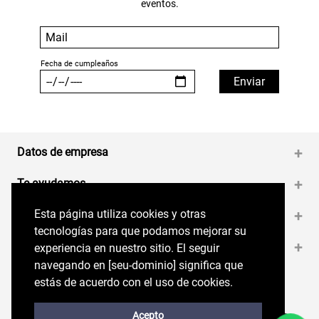
eventos.
Datos de empresa
+
Te ayudamos
+
Esta página utiliza cookies y otras
Esta página utiliza cookies y otras
Medios de pago
+
tecnologías para que podamos mejorar su
tecnologías para que podamos mejorar su
Contáctanos
+
experiencia en nuestro sitio. El seguir
experiencia en nuestro sitio. El seguir
navegando en perryellis.cl significa que estás
navegando en [seu-dominio] significa que
de acuerdo con el uso de cookies.
estás de acuerdo con el uso de cookies.
Síguenos en nuestras RRSS
Trabaja con Nosotros
Acepto
Acepto