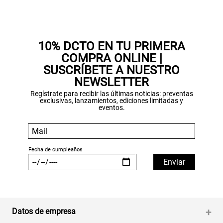
Gracias por inscribirte!
10% DCTO EN TU PRIMERA
COMPRA ONLINE |
Aquí esta tu cupón, usalo en tu siguiente
SUSCRÍBETE A NUESTRO
compra. Valido por 72 hrs.
NEWSLETTER
Regístrate para recibir las últimas noticias: preventas
SUSPE01
exclusivas, lanzamientos, ediciones limitadas y
eventos.
Datos de empresa
+